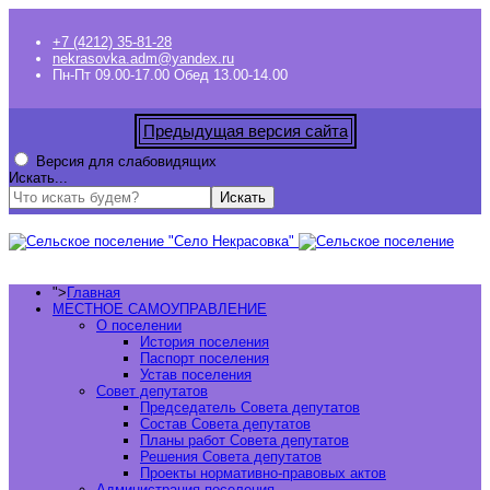
+7 (4212) 35-81-28
nekrasovka.adm@yandex.ru
Пн-Пт 09.00-17.00 Обед 13.00-14.00
Предыдущая версия сайта
Версия для слабовидящих
Искать...
Искать
">
Главная
МЕСТНОЕ САМОУПРАВЛЕНИЕ
О поселении
История поселения
Паспорт поселения
Устав поселения
Совет депутатов
Председатель Совета депутатов
Состав Совета депутатов
Планы работ Совета депутатов
Решения Совета депутатов
Проекты нормативно-правовых актов
Администрация поселения