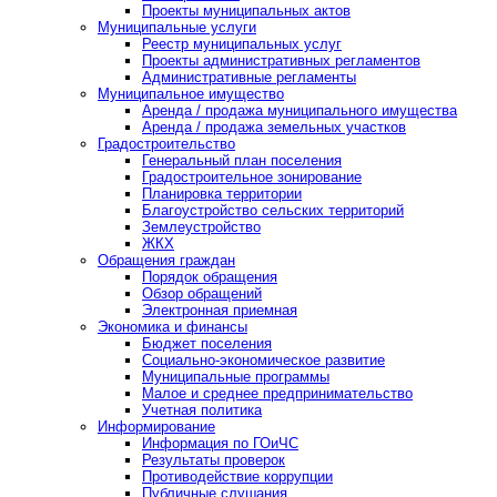
Проекты муниципальных актов
Муниципальные услуги
Реестр муниципальных услуг
Проекты административных регламентов
Административные регламенты
Муниципальное имущество
Аренда / продажа муниципального имущества
Аренда / продажа земельных участков
Градостроительство
Генеральный план поселения
Градостроительное зонирование
Планировка территории
Благоустройство сельских территорий
Землеустройство
ЖКХ
Обращения граждан
Порядок обращения
Обзор обращений
Электронная приемная
Экономика и финансы
Бюджет поселения
Социально-экономическое развитие
Муниципальные программы
Малое и среднее предпринимательство
Учетная политика
Информирование
Информация по ГОиЧС
Результаты проверок
Противодействие коррупции
Публичные слушания