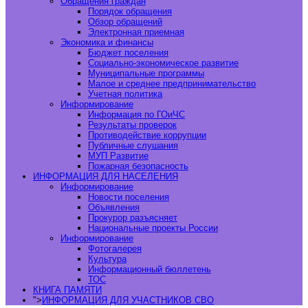
Обращения граждан
Порядок обращения
Обзор обращений
Электронная приемная
Экономика и финансы
Бюджет поселения
Социально-экономическое развитие
Муниципальные программы
Малое и среднее предпринимательство
Учетная политика
Информирование
Информация по ГОиЧС
Результаты проверок
Противодействие коррупции
Публичные слушания
МУП Развитие
Пожарная безопасность
ИНФОРМАЦИЯ ДЛЯ НАСЕЛЕНИЯ
Информирование
Новости поселения
Объявления
Прокурор разъясняет
Национальные проекты России
Информирование
Фотогалерея
Культура
Информационный бюллетень
ТОС
КНИГА ПАМЯТИ
">
ИНФОРМАЦИЯ ДЛЯ УЧАСТНИКОВ СВО