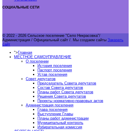
СОЦИАЛЬНЫЕ СЕТИ
© 2022 - 2026 Сельское поселение "Село Некрасовка"/
Администрация / Официальный сайт /.
Мы создаем сайты
Заказать
сайт
">
Главная
МЕСТНОЕ САМОУПРАВЛЕНИЕ
О поселении
История поселения
Паспорт поселения
Устав поселения
Совет депутатов
Председатель Совета депутатов
Состав Совета депутатов
Планы работ Совета депутатов
Решения Совета депутатов
Проекты нормативно-правовых актов
Администрация поселения
Глава поселения
Выступление Главы
Планы работ администрации
Муниципальный контроль
Избирательная комиссия