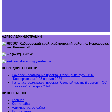
АДРЕС АДМИНИСТРАЦИИ
680507, Хабаровский край, Хабаровский район, с. Некрасовка,
ул. Ленина, 20
+7 (4212) 35-81-28
nekrasovka.adm@yandex.ru
ПОСЛЕДНИЕ НОВОСТИ
Началась реализация проекта "Освещение пути" ТОС
"Кооперативный"
03 апреля 2024
Началась реализация проекта "Светлый частный сектор" ТОС
"Таежный"
25 марта 2024
НИЖНЕЕ МЕНЮ
Главная
Карта сайта
Администратор сайта
Фотогалерея