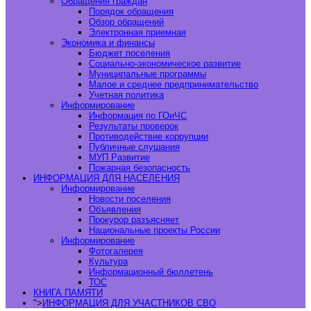
Обращения граждан
Порядок обращения
Обзор обращений
Электронная приемная
Экономика и финансы
Бюджет поселения
Социально-экономическое развитие
Муниципальные программы
Малое и среднее предпринимательство
Учетная политика
Информирование
Информация по ГОиЧС
Результаты проверок
Противодействие коррупции
Публичные слушания
МУП Развитие
Пожарная безопасность
ИНФОРМАЦИЯ ДЛЯ НАСЕЛЕНИЯ
Информирование
Новости поселения
Объявления
Прокурор разъясняет
Национальные проекты России
Информирование
Фотогалерея
Культура
Информационный бюллетень
ТОС
КНИГА ПАМЯТИ
">
ИНФОРМАЦИЯ ДЛЯ УЧАСТНИКОВ СВО