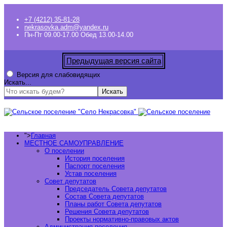
+7 (4212) 35-81-28
nekrasovka.adm@yandex.ru
Пн-Пт 09.00-17.00 Обед 13.00-14.00
Предыдущая версия сайта
Версия для слабовидящих
Искать...
Искать
">
Главная
МЕСТНОЕ САМОУПРАВЛЕНИЕ
О поселении
История поселения
Паспорт поселения
Устав поселения
Совет депутатов
Председатель Совета депутатов
Состав Совета депутатов
Планы работ Совета депутатов
Решения Совета депутатов
Проекты нормативно-правовых актов
Администрация поселения