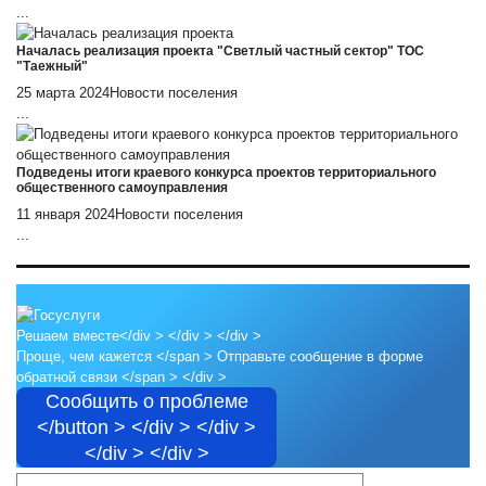
...
Началась реализация проекта "Светлый частный сектор" ТОС
"Таежный"
25 марта 2024
Новости поселения
...
Подведены итоги краевого конкурса проектов территориального
общественного самоуправления
11 января 2024
Новости поселения
...
Решаем вместе</div > </div > </div >
Проще, чем кажется </span >
Отправьте сообщение в форме
обратной связи </span > </div >
Сообщить о проблеме
</button > </div > </div >
</div > </div >