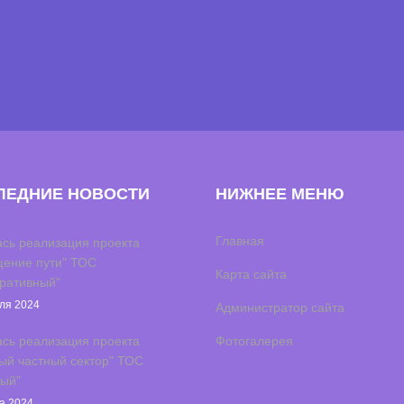
ЛЕДНИЕ НОВОСТИ
НИЖНЕЕ МЕНЮ
Главная
сь реализация проекта
ение пути" ТОС
Карта сайта
ративный"
ля 2024
Администратор сайта
сь реализация проекта
Фотогалерея
ый частный сектор" ТОС
ый"
а 2024