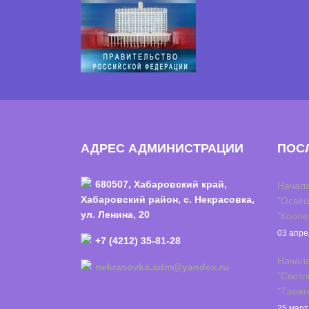
АДРЕС АДМИНИСТРАЦИИ
ПОС
680507, Хабаровский край,
Начала
Хабаровский район, с. Некрасовка,
"Освещ
ул. Ленина, 20
"Коопе
03 апре
+7 (4212) 35-81-28
Начала
nekrasovka.adm@yandex.ru
"Светл
"Таежн
25 март