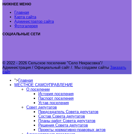
НИЖНЕЕ МЕНЮ
Главная
Карта сайта
Администратор сайта
Фотогалерея
СОЦИАЛЬНЫЕ СЕТИ
© 2022 - 2026 Сельское поселение "Село Некрасовка"/
Администрация / Официальный сайт /.
Мы создаем сайты
Заказать
сайт
">
Главная
МЕСТНОЕ САМОУПРАВЛЕНИЕ
О поселении
История поселения
Паспорт поселения
Устав поселения
Совет депутатов
Председатель Совета депутатов
Состав Совета депутатов
Планы работ Совета депутатов
Решения Совета депутатов
Проекты нормативно-правовых актов