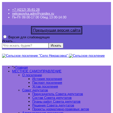
+7 (4212) 35-81-28
nekrasovka.adm@yandex.ru
Пн-Пт 09.00-17.00 Обед 13.00-14.00
Предыдущая версия сайта
Версия для слабовидящих
Искать...
Искать
">
Главная
МЕСТНОЕ САМОУПРАВЛЕНИЕ
О поселении
История поселения
Паспорт поселения
Устав поселения
Совет депутатов
Председатель Совета депутатов
Состав Совета депутатов
Планы работ Совета депутатов
Решения Совета депутатов
Проекты нормативно-правовых актов
Администрация поселения