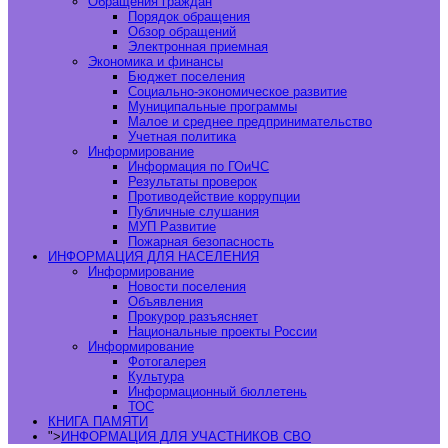
Обращения граждан
Порядок обращения
Обзор обращений
Электронная приемная
Экономика и финансы
Бюджет поселения
Социально-экономическое развитие
Муниципальные программы
Малое и среднее предпринимательство
Учетная политика
Информирование
Информация по ГОиЧС
Результаты проверок
Противодействие коррупции
Публичные слушания
МУП Развитие
Пожарная безопасность
ИНФОРМАЦИЯ ДЛЯ НАСЕЛЕНИЯ
Информирование
Новости поселения
Объявления
Прокурор разъясняет
Национальные проекты России
Информирование
Фотогалерея
Культура
Информационный бюллетень
ТОС
КНИГА ПАМЯТИ
">
ИНФОРМАЦИЯ ДЛЯ УЧАСТНИКОВ СВО