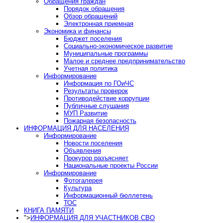
Обращения граждан
Порядок обращения
Обзор обращений
Электронная приемная
Экономика и финансы
Бюджет поселения
Социально-экономическое развитие
Муниципальные программы
Малое и среднее предпринимательство
Учетная политика
Информирование
Информация по ГОиЧС
Результаты проверок
Противодействие коррупции
Публичные слушания
МУП Развитие
Пожарная безопасность
ИНФОРМАЦИЯ ДЛЯ НАСЕЛЕНИЯ
Информирование
Новости поселения
Объявления
Прокурор разъясняет
Национальные проекты России
Информирование
Фотогалерея
Культура
Информационный бюллетень
ТОС
КНИГА ПАМЯТИ
">
ИНФОРМАЦИЯ ДЛЯ УЧАСТНИКОВ СВО