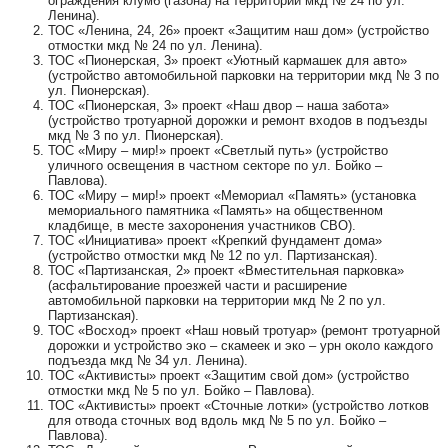
ограждения клумб (газона) на территории мкд № 24 по ул.
Ленина).
ТОС «Ленина, 24, 26» проект «Защитим наш дом» (устройство
отмостки мкд № 24 по ул. Ленина).
ТОС «Пионерская, 3» проект «Уютный кармашек для авто»
(устройство автомобильной парковки на территории мкд № 3 по
ул. Пионерская).
ТОС «Пионерская, 3» проект «Наш двор – наша забота»
(устройство тротуарной дорожки и ремонт входов в подъезды
мкд № 3 по ул. Пионерская).
ТОС «Миру – мир!» проект «Светлый путь» (устройство
уличного освещения в частном секторе по ул. Бойко –
Павлова).
ТОС «Миру – мир!» проект «Мемориал «Память» (установка
мемориального памятника «Память» на общественном
кладбище, в месте захоронения участников СВО).
ТОС «Инициатива» проект «Крепкий фундамент дома»
(устройство отмостки мкд № 12 по ул. Партизанская).
ТОС «Партизанская, 2» проект «Вместительная парковка»
(асфальтирование проезжей части и расширение
автомобильной парковки на территории мкд № 2 по ул.
Партизанская).
ТОС «Восход» проект «Наш новый тротуар» (ремонт тротуарной
дорожки и устройство эко – скамеек и эко – урн около каждого
подъезда мкд № 34 ул. Ленина).
ТОС «Активисты» проект «Защитим свой дом» (устройство
отмостки мкд № 5 по ул. Бойко – Павлова).
ТОС «Активисты» проект «Сточные лотки» (устройство лотков
для отвода сточных вод вдоль мкд № 5 по ул. Бойко –
Павлова).