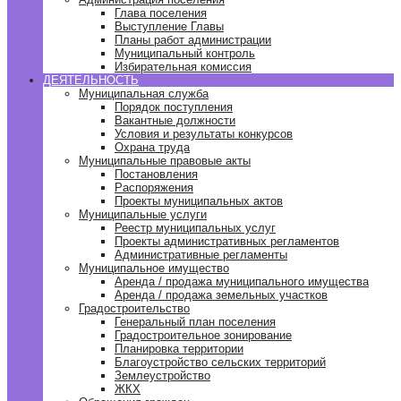
Глава поселения
Выступление Главы
Планы работ администрации
Муниципальный контроль
Избирательная комиссия
ДЕЯТЕЛЬНОСТЬ
Муниципальная служба
Порядок поступления
Вакантные должности
Условия и результаты конкурсов
Охрана труда
Муниципальные правовые акты
Постановления
Распоряжения
Проекты муниципальных актов
Муниципальные услуги
Реестр муниципальных услуг
Проекты административных регламентов
Административные регламенты
Муниципальное имущество
Аренда / продажа муниципального имущества
Аренда / продажа земельных участков
Градостроительство
Генеральный план поселения
Градостроительное зонирование
Планировка территории
Благоустройство сельских территорий
Землеустройство
ЖКХ