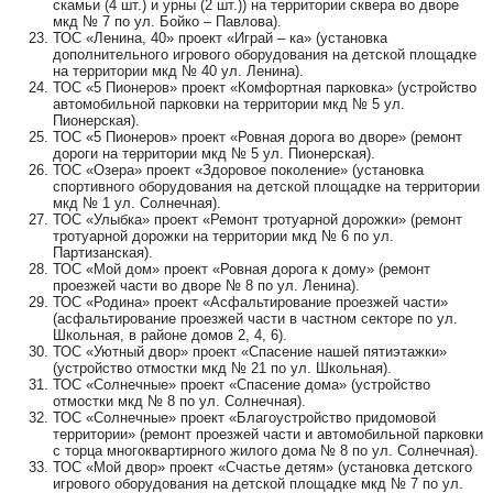
скамьи (4 шт.) и урны (2 шт.)) на территории сквера во дворе
мкд № 7 по ул. Бойко – Павлова).
ТОС «Ленина, 40» проект «Играй – ка» (установка
дополнительного игрового оборудования на детской площадке
на территории мкд № 40 ул. Ленина).
ТОС «5 Пионеров» проект «Комфортная парковка» (устройство
автомобильной парковки на территории мкд № 5 ул.
Пионерская).
ТОС «5 Пионеров» проект «Ровная дорога во дворе» (ремонт
дороги на территории мкд № 5 ул. Пионерская).
ТОС «Озера» проект «Здоровое поколение» (установка
спортивного оборудования на детской площадке на территории
мкд № 1 ул. Солнечная).
ТОС «Улыбка» проект «Ремонт тротуарной дорожки» (ремонт
тротуарной дорожки на территории мкд № 6 по ул.
Партизанская).
ТОС «Мой дом» проект «Ровная дорога к дому» (ремонт
проезжей части во дворе № 8 по ул. Ленина).
ТОС «Родина» проект «Асфальтирование проезжей части»
(асфальтирование проезжей части в частном секторе по ул.
Школьная, в районе домов 2, 4, 6).
ТОС «Уютный двор» проект «Спасение нашей пятиэтажки»
(устройство отмостки мкд № 21 по ул. Школьная).
ТОС «Солнечные» проект «Спасение дома» (устройство
отмостки мкд № 8 по ул. Солнечная).
ТОС «Солнечные» проект «Благоустройство придомовой
территории» (ремонт проезжей части и автомобильной парковки
с торца многоквартирного жилого дома № 8 по ул. Солнечная).
ТОС «Мой двор» проект «Счастье детям» (установка детского
игрового оборудования на детской площадке мкд № 7 по ул.