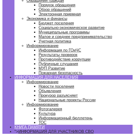
Обращения граждан
Порядок обращения
Обзор обращений
Электронная приемная
Экономика и финансы
Бюджет поселения
Социально-экономическое развитие
Муниципальные программы
Малое и среднее предпринимательство
Учетная политика
Информирование
Информация по ГОиЧС
Результаты проверок
Противодействие коррупции
Публичные слушания
МУП Развитие
Пожарная безопасность
ИНФОРМАЦИЯ ДЛЯ НАСЕЛЕНИЯ
Информирование
Новости поселения
Объявления
Прокурор разъясняет
Национальные проекты России
Информирование
Фотогалерея
Культура
Информационный бюллетень
ТОС
КНИГА ПАМЯТИ
">
ИНФОРМАЦИЯ ДЛЯ УЧАСТНИКОВ СВО