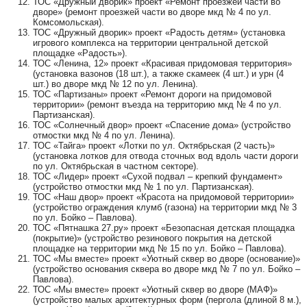
ТОС «Дружный дворик» проект «Ремонт проезжей части во
дворе» (ремонт проезжей части во дворе мкд № 4 по ул.
Комсомольская).
ТОС «Дружный дворик» проект «Радость детям» (установка
игрового комплекса на территории центральной детской
площадке «Радость»).
ТОС «Ленина, 12» проект «Красивая придомовая территория»
(установка вазонов (18 шт.), а также скамеек (4 шт.) и урн (4
шт.) во дворе мкд № 12 по ул. Ленина).
ТОС «Партизаны» проект «Ремонт дороги на придомовой
территории» (ремонт въезда на территорию мкд № 4 по ул.
Партизанская).
ТОС «Солнечный двор» проект «Спасение дома» (устройство
отмостки мкд № 4 по ул. Ленина).
ТОС «Тайга» проект «Лотки по ул. Октябрьская (2 часть)»
(установка лотков для отвода сточных вод вдоль части дороги
по ул. Октябрьская в частном секторе).
ТОС «Лидер» проект «Сухой подвал – крепкий фундамент»
(устройство отмостки мкд № 1 по ул. Партизанская).
ТОС «Наш двор» проект «Красота на придомовой территории»
(устройство ограждения клумб (газона) на территории мкд № 3
по ул. Бойко – Павлова).
ТОС «Пятнашка 27.ру» проект «Безопасная детская площадка
(покрытие)» (устройство резинового покрытия на детской
площадке на территории мкд № 15 по ул. Бойко – Павлова).
ТОС «Мы вместе» проект «Уютный сквер во дворе (основание)»
(устройство основания сквера во дворе мкд № 7 по ул. Бойко –
Павлова).
ТОС «Мы вместе» проект «Уютный сквер во дворе (МАФ)»
(устройство малых архитектурных форм (пергола (длиной 8 м.),