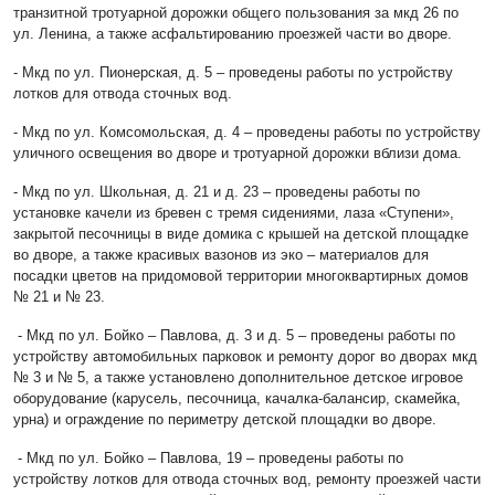
транзитной тротуарной дорожки общего пользования за мкд 26 по
ул. Ленина, а также асфальтированию проезжей части во дворе.
- Мкд по ул. Пионерская, д. 5 – проведены работы по устройству
лотков для отвода сточных вод.
- Мкд по ул. Комсомольская, д. 4 – проведены работы по устройству
уличного освещения во дворе и тротуарной дорожки вблизи дома.
- Мкд по ул. Школьная, д. 21 и д. 23 – проведены работы по
установке качели из бревен с тремя сидениями, лаза «Ступени»,
закрытой песочницы в виде домика с крышей на детской площадке
во дворе, а также красивых вазонов из эко – материалов для
посадки цветов на придомовой территории многоквартирных домов
№ 21 и № 23.
- Мкд по ул. Бойко – Павлова, д. 3 и д. 5 – проведены работы по
устройству автомобильных парковок и ремонту дорог во дворах мкд
№ 3 и № 5, а также установлено дополнительное детское игровое
оборудование (карусель, песочница, качалка-балансир, скамейка,
урна) и ограждение по периметру детской площадки во дворе.
- Мкд по ул. Бойко – Павлова, 19 – проведены работы по
устройству лотков для отвода сточных вод, ремонту проезжей части