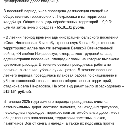
грейдирование дорог кладбища.
В весенний период была проведена дезинсекция клещей на
общественных территориях с. Некрасовка и на территории
кладбища. Общая площадь обработанных территорий – 9,9 Га.
Сумма затраченных средств -
65181,31 рубль
.
- В летний период времени администрацией сельского поселения
«Село Некрасовка» были обустроены клумбы на общественных
территориях: аллее памяти ветеранов Великой Отечественной
войны, «Я люблю Некрасовку», сквер, аллее трудовой славы,
администрации поселения, площади славы, на которых высажена
цветочная рассада. В течение сезона проводилась работа по
поливке, рыхлению, уборке сухих цветов. В течение весеннее –
летнего периода проводилась плановая работа по скашиванию и
уборке скошенной травы с газонов общественных территорий,
стадиона села Некрасовка. На этот вид работ было израсходовано –
513 164 рублей
.
В течение 2025 года зимнего периода проводилась очистка,
автомобильных дорог местного значения, пешеходных тротуаров,
пешеходных переходов, перекрестков автомобильных дорог, мест
общественного пользования, территории памятных знаков,
памятников Вов от снега и наледи, а также их подсыпка против