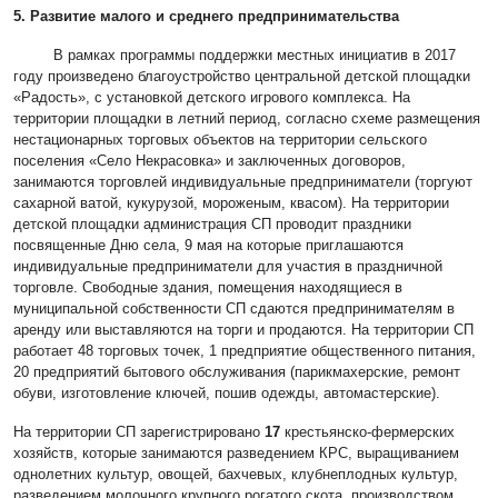
5. Развитие малого и среднего предпринимательства
В рамках программы поддержки местных инициатив в 2017
году произведено благоустройство центральной детской площадки
«Радость», с установкой детского игрового комплекса. На
территории площадки в летний период, согласно схеме размещения
нестационарных торговых объектов на территории сельского
поселения «Село Некрасовка» и заключенных договоров,
занимаются торговлей индивидуальные предприниматели (торгуют
сахарной ватой, кукурузой, мороженым, квасом). На территории
детской площадки администрация СП проводит праздники
посвященные Дню села, 9 мая на которые приглашаются
индивидуальные предприниматели для участия в праздничной
торговле. Свободные здания, помещения находящиеся в
муниципальной собственности СП сдаются предпринимателям в
аренду или выставляются на торги и продаются. На территории СП
работает 48 торговых точек, 1 предприятие общественного питания,
20 предприятий бытового обслуживания (парикмахерские, ремонт
обуви, изготовление ключей, пошив одежды, автомастерские).
На территории СП зарегистрировано
17
крестьянско-фермерских
хозяйств, которые занимаются разведением КРС, выращиванием
однолетних культур, овощей, бахчевых, клубнеплодных культур,
разведением молочного крупного рогатого скота, производством